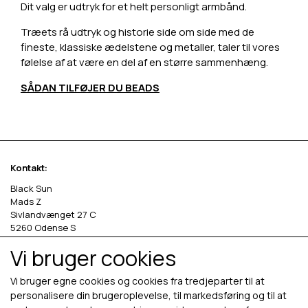
Dit valg er udtryk for et helt personligt armbånd.
Træets rå udtryk og historie side om side med de
fineste, klassiske ædelstene og metaller, taler til vores
følelse af at være en del af en større sammenhæng.
SÅDAN TILFØJER DU BEADS
Kontakt:
Black Sun
Mads Z
Sivlandvænget 27 C
5260 Odense S
Vi bruger cookies
Denmark
Phone: +45 69 13 27 00
Vi bruger egne cookies og cookies fra tredjeparter til at
cvr. 36535458
personalisere din brugeroplevelse, til markedsføring og til at