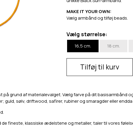
unikke Black Sun-armbånd.
MAKE IT YOUR OWN:
Vælg armbånd og tilføj beads.
Vælg størrelse:
16,5 cm.
18 cm.
Tilføj til kurv
st på grund af materialevalget. Vælg farve på dit basisarmbånd og o
er; guld, sølv, driftwood, safirer, rubiner og smaragder eller endd
d.
e fineste, klassiske ædelstene og metaller, taler til vores følels