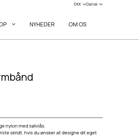
OP
NYHEDER
OM OS
armbånd
e nylon med sølvlås.
ste skridt, hvis du ønsker at designe dit eget