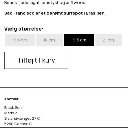
Beads i jade, agat, ametyst og driftwood.
Sao Francisco er et berømt surfspot i Brasilien.
Vælg størrelse:
16,5 cm.
18 cm.
19,5 cm.
21 cm.
Tilføj til kurv
Kontakt:
Black Sun
Mads Z
Sivlandvænget 27 C
5260 Odense S