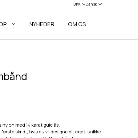
OP
NYHEDER
OM OS
rmbånd
nylon med 14 karat guldlås.
rste skridt, hvis du vil designe dit eget, unikke