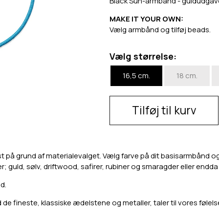
Black Sun-armbånd - guldudgaven t
MAKE IT YOUR OWN:
Vælg armbånd og tilføj beads.
Vælg størrelse:
16,5 cm.
18 cm.
Tilføj til kurv
st på grund af materialevalget. Vælg farve på dit basisarmbånd og o
er; guld, sølv, driftwood, safirer, rubiner og smaragder eller endd
d.
e fineste, klassiske ædelstene og metaller, taler til vores følels