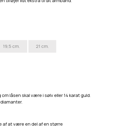
ilføjer lidt ekstra til dit armbånd.
19,5 cm.
21 cm.
m låsen skal være i sølv eller 14 karat guld.
a diamanter.
e af at være en del af en større