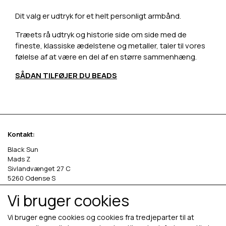
Dit valg er udtryk for et helt personligt armbånd.
Træets rå udtryk og historie side om side med de
fineste, klassiske ædelstene og metaller, taler til vores
følelse af at være en del af en større sammenhæng.
SÅDAN TILFØJER DU BEADS
Kontakt:
Black Sun
Mads Z
Sivlandvænget 27 C
5260 Odense S
Vi bruger cookies
Denmark
Phone: +45 69 13 27 00
Vi bruger egne cookies og cookies fra tredjeparter til at
cvr. 36535458