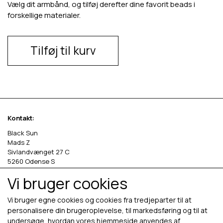
Vælg dit armbånd, og tilføj derefter dine favorit beads i
forskellige materialer.
Tilføj til kurv
Kontakt:
Black Sun
Mads Z
Sivlandvænget 27 C
5260 Odense S
Vi bruger cookies
Denmark
Phone: +45 69 13 27 00
Vi bruger egne cookies og cookies fra tredjeparter til at
cvr. 36535458
personalisere din brugeroplevelse, til markedsføring og til at
undersøge, hvordan vores hjemmeside anvendes af