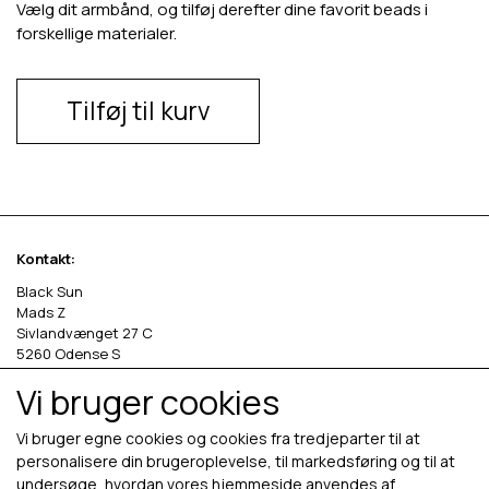
Vælg dit armbånd, og tilføj derefter dine favorit beads i
forskellige materialer.
Tilføj til kurv
Kontakt:
Black Sun
Mads Z
Sivlandvænget 27 C
5260 Odense S
Vi bruger cookies
Denmark
Phone: +45 69 13 27 00
Vi bruger egne cookies og cookies fra tredjeparter til at
cvr. 36535458
personalisere din brugeroplevelse, til markedsføring og til at
undersøge, hvordan vores hjemmeside anvendes af