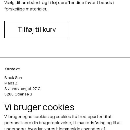
Vælg dit armbånd, og tilføj derefter dine favorit beads i
forskellige materialer.
Tilføj til kurv
Kontakt:
Black Sun
Mads Z
Sivlandvænget 27 C
5260 Odense S
Vi bruger cookies
Denmark
Phone: +45 69 13 27 00
Vi bruger egne cookies og cookies fra tredjeparter til at
cvr. 36535458
personalisere din brugeroplevelse, til markedsføring og til at
undersøge, hvordan vores hjemmeside anvendes af