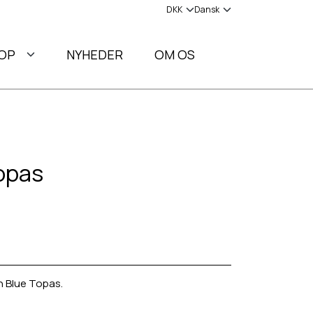
OP
NYHEDER
OM OS
opas
n Blue Topas.