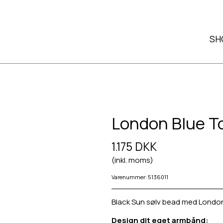
SH
London Blue T
1.175 DKK
(inkl. moms)
Varenummer: 5136011
Black Sun sølv bead med Londo
Design dit eget armbånd: