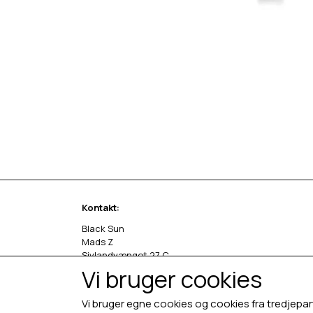
Kontakt:
Black Sun
Mads Z
Sivlandvænget 27 C
5260 Odense S
Vi bruger cookies
Denmark
Vi bruger egne cookies og cookies fra tredjepar