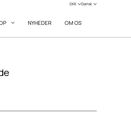
OP
NYHEDER
OM OS
de