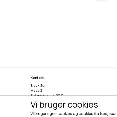
Kontakt:
Black Sun
Mads Z
Sivlandvænget 27 C
5260 Odense S
Vi bruger cookies
Denmark
Vi bruger egne cookies og cookies fra tredjepar