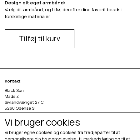
Design dit eget armbånd:
Vælg dit armbånd, og tilføj derefter dine favorit beads i
forskellige materialer.
Tilføj til kurv
Kontakt:
Black Sun
Mads Z
Sivlandvænget 27 C
5260 Odense S
Vi bruger cookies
Denmark
Phone: +45 69 13 27 00
Vi bruger egne cookies og cookies fra tredjeparter til at
cvr. 36535458
personalisere din brugeroplevelse, til markedsføring og til at