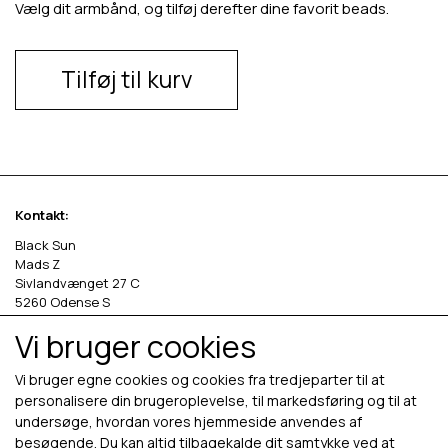
Vælg dit armbånd, og tilføj derefter dine favorit beads.
Tilføj til kurv
Kontakt:
Black Sun
Mads Z
Sivlandvænget 27 C
5260 Odense S
Vi bruger cookies
Denmark
Phone: +45 69 13 27 00
Vi bruger egne cookies og cookies fra tredjeparter til at
cvr. 36535458
personalisere din brugeroplevelse, til markedsføring og til at
undersøge, hvordan vores hjemmeside anvendes af
besøgende. Du kan altid tilbagekalde dit samtykke ved at