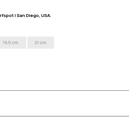
rfspot i San Diego, USA.
19,5 cm.
21 cm.