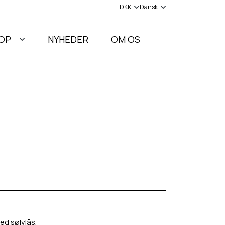
OP
NYHEDER
OM OS
ed sølvlås.