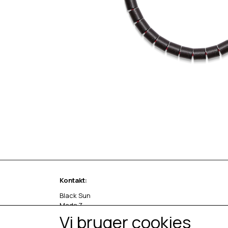
Kontakt:
Black Sun
Mads Z
Sivlandvænget 27 C
Vi bruger cookies
5260 Odense S