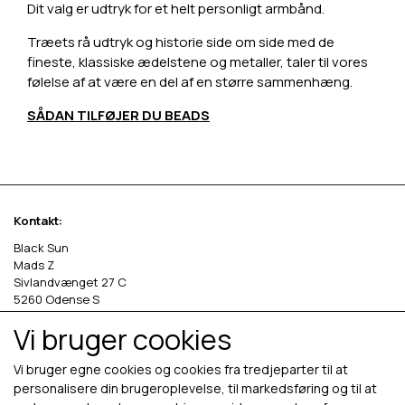
Dit valg er udtryk for et helt personligt armbånd.
Træets rå udtryk og historie side om side med de
fineste, klassiske ædelstene og metaller, taler til vores
følelse af at være en del af en større sammenhæng.
SÅDAN TILFØJER DU BEADS
Kontakt:
Black Sun
Mads Z
Sivlandvænget 27 C
5260 Odense S
Vi bruger cookies
Denmark
Phone: +45 69 13 27 00
Vi bruger egne cookies og cookies fra tredjeparter til at
cvr. 36535458
personalisere din brugeroplevelse, til markedsføring og til at