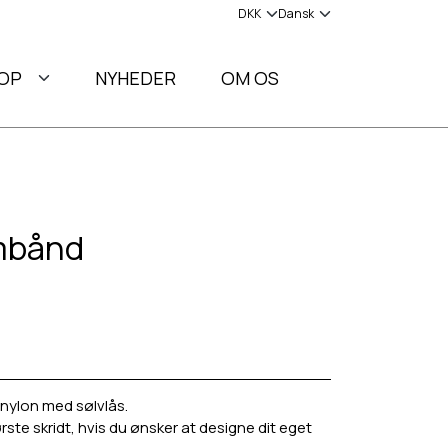
OP
NYHEDER
OM OS
mbånd
nylon med sølvlås.
ste skridt, hvis du ønsker at designe dit eget