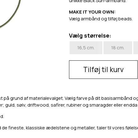
unikke Black Sun-armbånd.
MAKE IT YOUR OWN:
Vælg armbånd og tilføj beads.
Vælg størrelse:
16,5 cm.
18 cm.
Tilføj til kurv
st på grund af materialevalget. Vælg farve på dit basisarmbånd og o
er; guld, sølv, driftwood, safirer, rubiner og smaragder eller endd
d.
e fineste, klassiske ædelstene og metaller, taler til vores følels